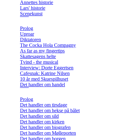
Annettes historie
Lars' historie
Scenekunst
Prolog
Uproar
Diktatoren
The Cocka Hola Compagny
As far as my fingertips
Skattesagens helte
Tvind - the musical
Interview: Dorte Eggertsen
Cafesnak: Katrine Nilsen
10 år med Skuespilhuset
Det handler om handel
Prolog
Det handler om tirsdage
Det handler om hekse på bålet
Det handler om sild
Det handler om kirken
Det handler om biografen
Det handler om Mølleporten
Det handler om borgen