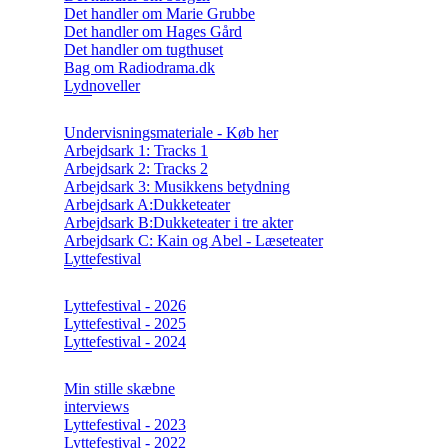
Det handler om Marie Grubbe
Det handler om Hages Gård
Det handler om tugthuset
Bag om Radiodrama.dk
Lydnoveller
Undervisningsmateriale - Køb her
Arbejdsark 1: Tracks 1
Arbejdsark 2: Tracks 2
Arbejdsark 3: Musikkens betydning
Arbejdsark A:Dukketeater
Arbejdsark B:Dukketeater i tre akter
Arbejdsark C: Kain og Abel - Læseteater
Lyttefestival
Lyttefestival - 2026
Lyttefestival - 2025
Lyttefestival - 2024
Min stille skæbne
interviews
Lyttefestival - 2023
Lyttefestival - 2022