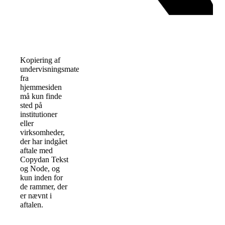
Kopiering af
undervisningsmaterialer
fra
hjemmesiden
må kun finde
sted på
institutioner
eller
virksomheder,
der har indgået
aftale med
Copydan Tekst
og Node, og
kun inden for
de rammer, der
er nævnt i
aftalen.