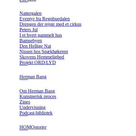
Nattergalen
Eventyr fra Regnbuedalen
Drengen der rejste med et cirkus
Peters Jul
I et hvert gammelt hus
Bamsebyen
Den Hellige Nat
Nissen hos Spækhøkeren
Skovens Hemmelighed
Projekt ORD/LYD
Herman Bang
Om Herman Bang
Kunstnerisk proces
Zines
Undervisning
Podcast-bibliotek
HOMOstorier