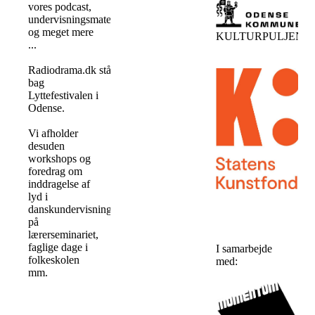
vores podcast,
undervisningsmaterialer
og meget mere
KULTURPULJEN
...
Radiodrama.dk står
bag
Lyttefestivalen i
Odense.
Vi afholder
desuden
workshops og
foredrag om
inddragelse af
lyd i
danskundervisningen
på
lærerseminariet,
faglige dage i
I samarbejde
folkeskolen
med:
mm.