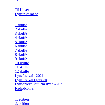
Til Havet
Lytteinstallation
1 skuffe
2 skuffe
3 skuffe
4 skuffe
5 skuffe
6 skuffe
7 skuffe
8 skuffe
9 skuffe
10 skuffe
11 skuffe
12 skuffe
Lyttefestival - 2021
Lyttefestival i pressen
Lytteoplevelser i Næstved - 2021
Radiobiograf
1. edition
2. edition