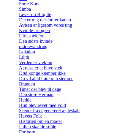
Sorte Kors
Simba
Lever du Birgitte
Det er mig der fodrer katten
Avisen er ligesom vores ting
Kvinde-trilogien
Ulriks telefon
Den sidste kvinde
mørkevandring
Isolation
Lilith
Verden er væk nu
At rejse er at blive væk
Død konge kæmper ikke
Du vil altid høre min stemme
Branden
Timer der blev til dage
Den store Herman
Hedda
Hun blev røvet med vold
Scener fra et genereret ægteskab
Havets Folk
Historien om en moder
I aften skal de stråle
For børn