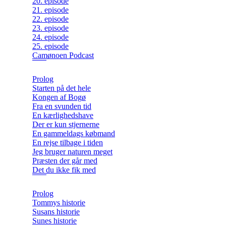
20. episode
21. episode
22. episode
23. episode
24. episode
25. episode
Camønoen Podcast
Prolog
Starten på det hele
Kongen af Bogø
Fra en svunden tid
En kærlighedshave
Der er kun stjernerne
En gammeldags købmand
En rejse tilbage i tiden
Jeg bruger naturen meget
Præsten der går med
Det du ikke fik med
Prolog
Tommys historie
Susans historie
Sunes historie