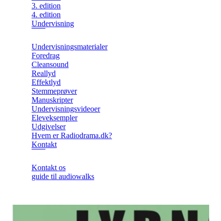
3. edition
4. edition
Undervisning
Undervisningsmaterialer
Foredrag
Cleansound
Reallyd
Effektlyd
Stemmeprøver
Manuskripter
Undervisningsvideoer
Eleveksempler
Udgivelser
Hvem er Radiodrama.dk?
Kontakt
Kontakt os
guide til audiowalks