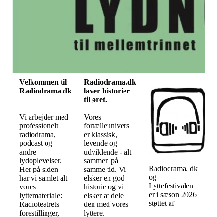
Velkommen til
Radiodrama.dk
Radiodrama.dk
laver historier
til øret.
Vi arbejder med
Vores
professionelt
fortælleunivers
radiodrama,
er klassisk,
podcast og
levende og
andre
udviklende - alt
lydoplevelser.
sammen på
Radiodrama. dk
Her på siden
samme tid. Vi
og
har vi samlet alt
elsker en god
Lyttefestivalen
vores
historie og vi
er i sæson 2026
lyttemateriale:
elsker at dele
støttet af
Radioteatrets
den med vores
forestillinger,
lyttere.