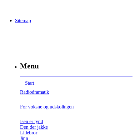
Sitemap
Menu
Start
Radiodramatik
For voksne og udskolingen
Isen er tynd
Den der jakke
Lillebror
Jinn