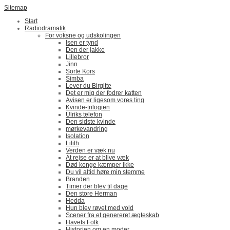
Sitemap
Start
Radiodramatik
For voksne og udskolingen
Isen er tynd
Den der jakke
Lillebror
Jinn
Sorte Kors
Simba
Lever du Birgitte
Det er mig der fodrer katten
Avisen er ligesom vores ting
Kvinde-trilogien
Ulriks telefon
Den sidste kvinde
mørkevandring
Isolation
Lilith
Verden er væk nu
At rejse er at blive væk
Død konge kæmper ikke
Du vil altid høre min stemme
Branden
Timer der blev til dage
Den store Herman
Hedda
Hun blev røvet med vold
Scener fra et genereret ægteskab
Havets Folk
Historien om en moder