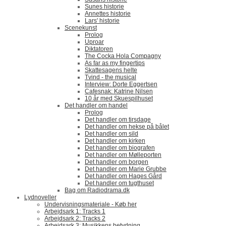
Sunes historie
Annettes historie
Lars' historie
Scenekunst
Prolog
Uproar
Diktatoren
The Cocka Hola Compagny
As far as my fingertips
Skattesagens helte
Tvind - the musical
Interview: Dorte Eggertsen
Cafesnak: Katrine Nilsen
10 år med Skuespilhuset
Det handler om handel
Prolog
Det handler om tirsdage
Det handler om hekse på bålet
Det handler om sild
Det handler om kirken
Det handler om biografen
Det handler om Mølleporten
Det handler om borgen
Det handler om Marie Grubbe
Det handler om Hages Gård
Det handler om tugthuset
Bag om Radiodrama.dk
Lydnoveller
Undervisningsmateriale - Køb her
Arbejdsark 1: Tracks 1
Arbejdsark 2: Tracks 2
Arbejdsark 3: Musikkens betydning