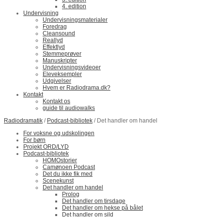
4. edition
Undervisning
Undervisningsmaterialer
Foredrag
Cleansound
Reallyd
Effektlyd
Stemmeprøver
Manuskripter
Undervisningsvideoer
Eleveksempler
Udgivelser
Hvem er Radiodrama.dk?
Kontakt
Kontakt os
guide til audiowalks
Radiodramatik
/
Podcast-bibliotek
/ Det handler om handel
For voksne og udskolingen
For børn
Projekt ORD/LYD
Podcast-bibliotek
HOMOstorier
Camønoen Podcast
Det du ikke fik med
Scenekunst
Det handler om handel
Prolog
Det handler om tirsdage
Det handler om hekse på bålet
Det handler om sild