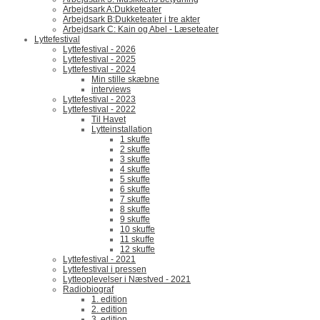
Arbejdsark A:Dukketeater
Arbejdsark B:Dukketeater i tre akter
Arbejdsark C: Kain og Abel - Læseteater
Lyttefestival
Lyttefestival - 2026
Lyttefestival - 2025
Lyttefestival - 2024
Min stille skæbne
interviews
Lyttefestival - 2023
Lyttefestival - 2022
Til Havet
Lytteinstallation
1 skuffe
2 skuffe
3 skuffe
4 skuffe
5 skuffe
6 skuffe
7 skuffe
8 skuffe
9 skuffe
10 skuffe
11 skuffe
12 skuffe
Lyttefestival - 2021
Lyttefestival i pressen
Lytteoplevelser i Næstved - 2021
Radiobiograf
1. edition
2. edition
3. edition