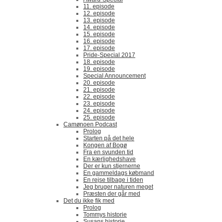
11. episode
12. episode
13. episode
14. episode
15. episode
16. episode
17. episode
Pride-Special 2017
18. episode
19. episode
Special Announcement
20. episode
21. episode
22. episode
23. episode
24. episode
25. episode
Camønoen Podcast
Prolog
Starten på det hele
Kongen af Bogø
Fra en svunden tid
En kærlighedshave
Der er kun stjernerne
En gammeldags købmand
En rejse tilbage i tiden
Jeg bruger naturen meget
Præsten der går med
Det du ikke fik med
Prolog
Tommys historie
Susans historie