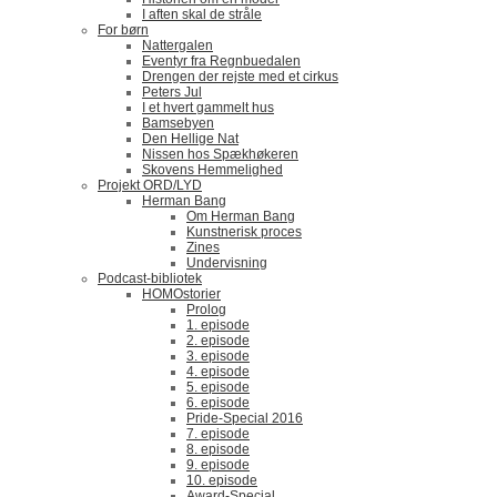
I aften skal de stråle
For børn
Nattergalen
Eventyr fra Regnbuedalen
Drengen der rejste med et cirkus
Peters Jul
I et hvert gammelt hus
Bamsebyen
Den Hellige Nat
Nissen hos Spækhøkeren
Skovens Hemmelighed
Projekt ORD/LYD
Herman Bang
Om Herman Bang
Kunstnerisk proces
Zines
Undervisning
Podcast-bibliotek
HOMOstorier
Prolog
1. episode
2. episode
3. episode
4. episode
5. episode
6. episode
Pride-Special 2016
7. episode
8. episode
9. episode
10. episode
Award-Special