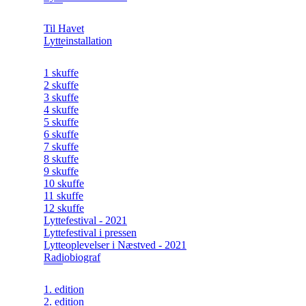
Til Havet
Lytteinstallation
1 skuffe
2 skuffe
3 skuffe
4 skuffe
5 skuffe
6 skuffe
7 skuffe
8 skuffe
9 skuffe
10 skuffe
11 skuffe
12 skuffe
Lyttefestival - 2021
Lyttefestival i pressen
Lytteoplevelser i Næstved - 2021
Radiobiograf
1. edition
2. edition