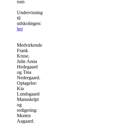
rum
Undervisningsforløb
til
udskolingen:
Hent
her
Medvirkende:
Frank
Kruse,
Julie Anna
Hedegaard
og Tina
Nedergaard.
Optagelse:
Kia
Lundsgaard
Manuskript
og
redigering:
Morten
Aagaard.