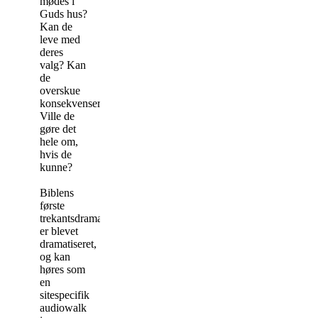
mødes i
Guds hus?
Kan de
leve med
deres
valg? Kan
de
overskue
konsekvenserne?
Ville de
gøre det
hele om,
hvis de
kunne?
Biblens
første
trekantsdrama
er blevet
dramatiseret,
og kan
høres som
en
sitespecifik
audiowalk