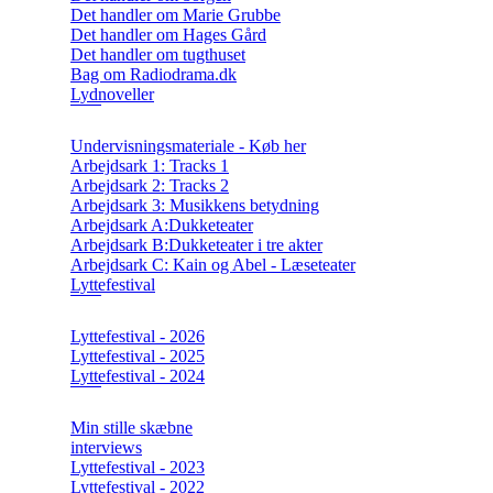
Det handler om Marie Grubbe
Det handler om Hages Gård
Det handler om tugthuset
Bag om Radiodrama.dk
Lydnoveller
Undervisningsmateriale - Køb her
Arbejdsark 1: Tracks 1
Arbejdsark 2: Tracks 2
Arbejdsark 3: Musikkens betydning
Arbejdsark A:Dukketeater
Arbejdsark B:Dukketeater i tre akter
Arbejdsark C: Kain og Abel - Læseteater
Lyttefestival
Lyttefestival - 2026
Lyttefestival - 2025
Lyttefestival - 2024
Min stille skæbne
interviews
Lyttefestival - 2023
Lyttefestival - 2022