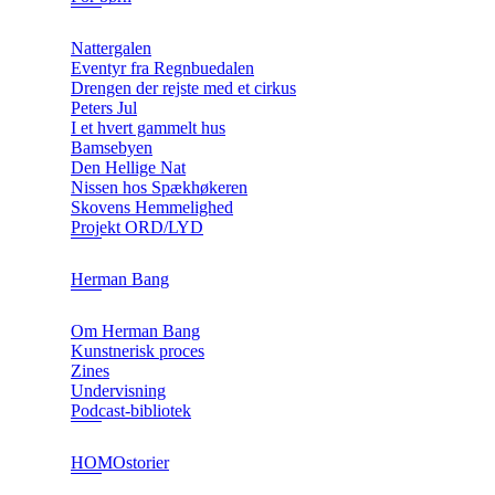
Nattergalen
Eventyr fra Regnbuedalen
Drengen der rejste med et cirkus
Peters Jul
I et hvert gammelt hus
Bamsebyen
Den Hellige Nat
Nissen hos Spækhøkeren
Skovens Hemmelighed
Projekt ORD/LYD
Herman Bang
Om Herman Bang
Kunstnerisk proces
Zines
Undervisning
Podcast-bibliotek
HOMOstorier