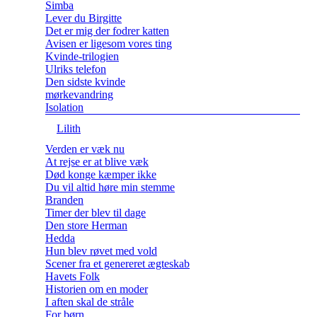
Simba
Lever du Birgitte
Det er mig der fodrer katten
Avisen er ligesom vores ting
Kvinde-trilogien
Ulriks telefon
Den sidste kvinde
mørkevandring
Isolation
Lilith
Verden er væk nu
At rejse er at blive væk
Død konge kæmper ikke
Du vil altid høre min stemme
Branden
Timer der blev til dage
Den store Herman
Hedda
Hun blev røvet med vold
Scener fra et genereret ægteskab
Havets Folk
Historien om en moder
I aften skal de stråle
For børn