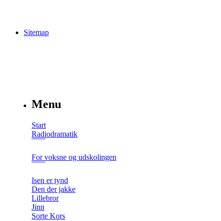
Sitemap
Menu
Start
Radiodramatik
For voksne og udskolingen
Isen er tynd
Den der jakke
Lillebror
Jinn
Sorte Kors