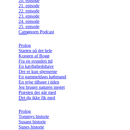
20. episode
21. episode
22. episode
23. episode
24. episode
25. episode
Camønoen Podcast
Prolog
Starten på det hele
Kongen af Bogø
Fra en svunden tid
En kærlighedshave
Der er kun stjernerne
En gammeldags købmand
En rejse tilbage i tiden
Jeg bruger naturen meget
Præsten der går med
Det du ikke fik med
Prolog
Tommys historie
Susans historie
Sunes historie