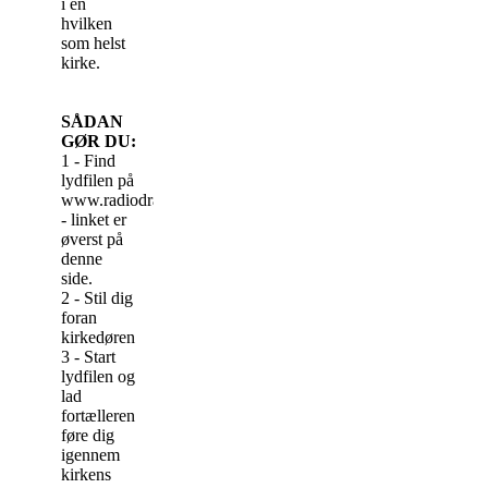
i en
hvilken
som helst
kirke.
SÅDAN
GØR DU:
1 - Find
lydfilen på
www.radiodrama.dk
- linket er
øverst på
denne
side.
2 - Stil dig
foran
kirkedøren
3 - Start
lydfilen og
lad
fortælleren
føre dig
igennem
kirkens