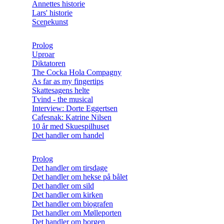
Annettes historie
Lars' historie
Scenekunst
Prolog
Uproar
Diktatoren
The Cocka Hola Compagny
As far as my fingertips
Skattesagens helte
Tvind - the musical
Interview: Dorte Eggertsen
Cafesnak: Katrine Nilsen
10 år med Skuespilhuset
Det handler om handel
Prolog
Det handler om tirsdage
Det handler om hekse på bålet
Det handler om sild
Det handler om kirken
Det handler om biografen
Det handler om Mølleporten
Det handler om borgen