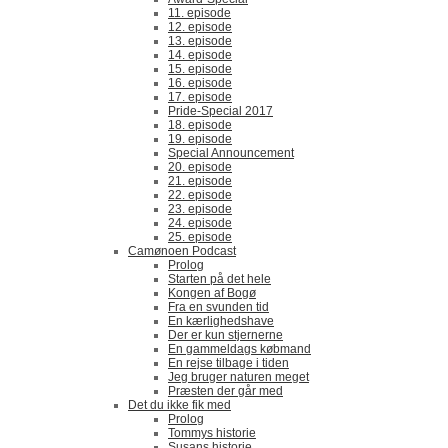
11. episode
12. episode
13. episode
14. episode
15. episode
16. episode
17. episode
Pride-Special 2017
18. episode
19. episode
Special Announcement
20. episode
21. episode
22. episode
23. episode
24. episode
25. episode
Camønoen Podcast
Prolog
Starten på det hele
Kongen af Bogø
Fra en svunden tid
En kærlighedshave
Der er kun stjernerne
En gammeldags købmand
En rejse tilbage i tiden
Jeg bruger naturen meget
Præsten der går med
Det du ikke fik med
Prolog
Tommys historie
Susans historie