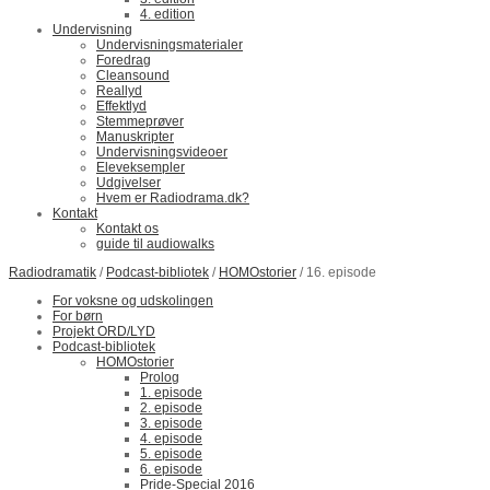
4. edition
Undervisning
Undervisningsmaterialer
Foredrag
Cleansound
Reallyd
Effektlyd
Stemmeprøver
Manuskripter
Undervisningsvideoer
Eleveksempler
Udgivelser
Hvem er Radiodrama.dk?
Kontakt
Kontakt os
guide til audiowalks
Radiodramatik
/
Podcast-bibliotek
/
HOMOstorier
/ 16. episode
For voksne og udskolingen
For børn
Projekt ORD/LYD
Podcast-bibliotek
HOMOstorier
Prolog
1. episode
2. episode
3. episode
4. episode
5. episode
6. episode
Pride-Special 2016