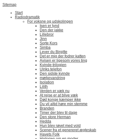
Sitemap
Start
Radiodramatik
For voksne og udskolingen
Isen er tynd
Den der jakke
Lillebror
Jinn
Sorte Kors
Simba
Lever du Birgitte
Det er mig der fodrer katten
Avisen er ligesom vores ting
Kvinde-trilogien
Ulriks telefon
Den sidste kvinde
mørkevandring
Isolation
Lilith
Verden er væk nu
At rejse er at blive væk
Død konge kæmper ikke
Du vil altid høre min stemme
Branden
Timer der blev til dage
Den store Herman
Hedda
Hun blev røvet med vold
Scener fra et genereret ægteskab
Havets Folk
Historien om en moder