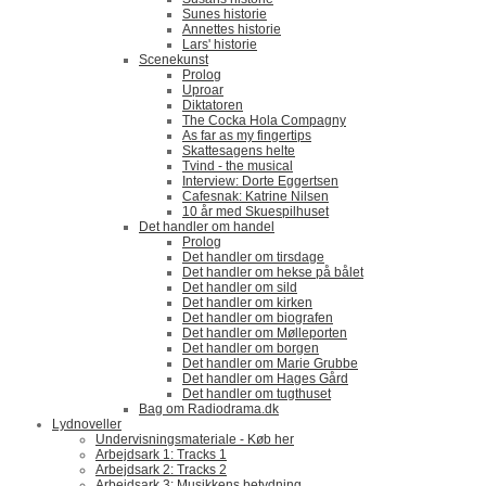
Sunes historie
Annettes historie
Lars' historie
Scenekunst
Prolog
Uproar
Diktatoren
The Cocka Hola Compagny
As far as my fingertips
Skattesagens helte
Tvind - the musical
Interview: Dorte Eggertsen
Cafesnak: Katrine Nilsen
10 år med Skuespilhuset
Det handler om handel
Prolog
Det handler om tirsdage
Det handler om hekse på bålet
Det handler om sild
Det handler om kirken
Det handler om biografen
Det handler om Mølleporten
Det handler om borgen
Det handler om Marie Grubbe
Det handler om Hages Gård
Det handler om tugthuset
Bag om Radiodrama.dk
Lydnoveller
Undervisningsmateriale - Køb her
Arbejdsark 1: Tracks 1
Arbejdsark 2: Tracks 2
Arbejdsark 3: Musikkens betydning