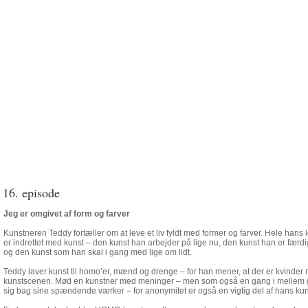
16. episode
Jeg er omgivet af form og farver
Kunstneren Teddy fortæller om at leve et liv fyldt med former og farver. Hele hans 
er indrettet med kunst – den kunst han arbejder på lige nu, den kunst han er færd
og den kunst som han skal i gang med lige om lidt.
Teddy laver kunst til homo’er, mænd og drenge – for han mener, at der er kvinder
kunstscenen. Mød en kunstner med meninger – men som også en gang i melle
sig bag sine spændende værker – for anonymitet er også en vigtig del af hans kun