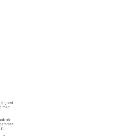
lejlighed
ig med
 nok på
m gemmer
st.