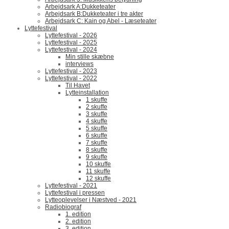
Arbejdsark A:Dukketeater
Arbejdsark B:Dukketeater i tre akter
Arbejdsark C: Kain og Abel - Læseteater
Lyttefestival
Lyttefestival - 2026
Lyttefestival - 2025
Lyttefestival - 2024
Min stille skæbne
interviews
Lyttefestival - 2023
Lyttefestival - 2022
Til Havet
Lytteinstallation
1 skuffe
2 skuffe
3 skuffe
4 skuffe
5 skuffe
6 skuffe
7 skuffe
8 skuffe
9 skuffe
10 skuffe
11 skuffe
12 skuffe
Lyttefestival - 2021
Lyttefestival i pressen
Lytteoplevelser i Næstved - 2021
Radiobiograf
1. edition
2. edition
3. edition