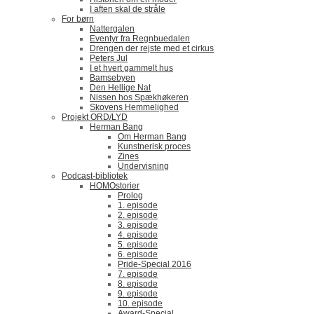
I aften skal de stråle
For børn
Nattergalen
Eventyr fra Regnbuedalen
Drengen der rejste med et cirkus
Peters Jul
I et hvert gammelt hus
Bamsebyen
Den Hellige Nat
Nissen hos Spækhøkeren
Skovens Hemmelighed
Projekt ORD/LYD
Herman Bang
Om Herman Bang
Kunstnerisk proces
Zines
Undervisning
Podcast-bibliotek
HOMOstorier
Prolog
1. episode
2. episode
3. episode
4. episode
5. episode
6. episode
Pride-Special 2016
7. episode
8. episode
9. episode
10. episode
Award-Special